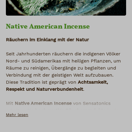
Native American Incense
Räuchern im Einklang mit der Natur
Seit Jahrhunderten räuchern die indigenen Völker
Nord- und Südamerikas mit heiligen Pflanzen, um
Räume zu reinigen, Übergänge zu begleiten und
Verbindung mit der geistigen Welt aufzubauen.
Diese Tradition ist geprägt von
Achtsamkeit,
Respekt und Naturverbundenheit
.
Mit
Native American Incense
von Sensatonics
erhalten Sie
hochwertige Räucherprodukte
in der
Mehr lesen
Tradition schamanischer Rituale – naturrein,
ursprünglich und sorgsam zusammengestellt.
Entdecken Sie kraftvolle Räucherbündel, lose