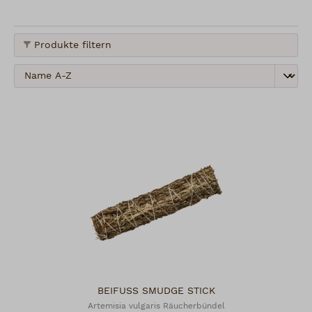
Kräuter und wohldurchdachte Sets für Ihre
persönliche Räucherzeremonie
.
Produkte filtern
Ob Sie bereits Erfahrung mit schamanischem
Räucherwerk haben oder neugierig einsteigen
möchten – unsere Auswahl bietet authentische
Begleiter für Reinigung, Meditation und Alltag.
BEIFUSS SMUDGE STICK
Artemisia vulgaris Räucherbündel