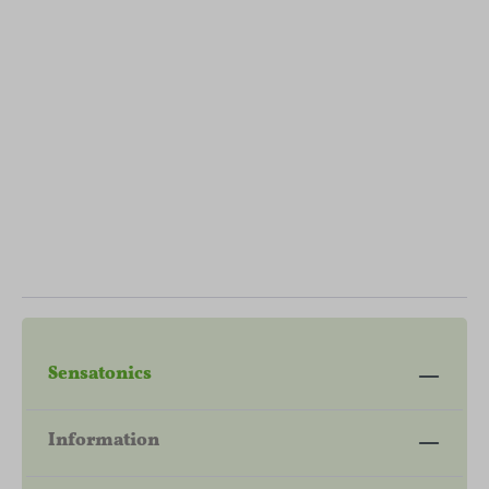
T
H
C
N
I
E
H
C
N
E
K
N
S
Sensatonics
Information