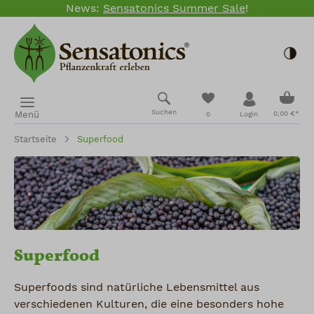
News:
Sensatonics Summer Sale
!
Zum Hauptinhalt springen
Togg
Ware
Du hast 0 Produkte
Suchen
Menü
0,00 €*
0
Login
Startseite
Superfood
Superfood
Superfoods sind natürliche Lebensmittel aus
verschiedenen Kulturen, die eine besonders hohe