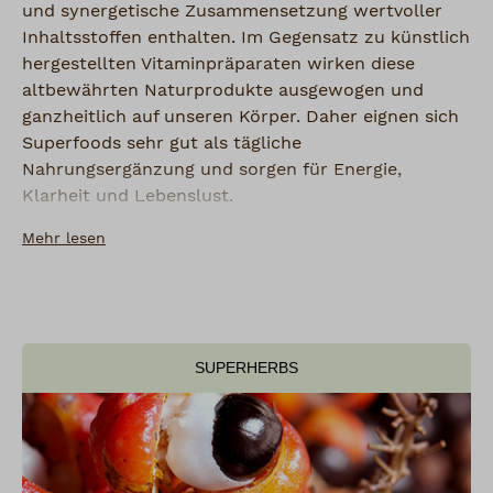
und synergetische Zusammensetzung wertvoller
Inhaltsstoffen enthalten. Im Gegensatz zu künstlich
hergestellten Vitaminpräparaten wirken diese
altbewährten Naturprodukte ausgewogen und
ganzheitlich auf unseren Körper. Daher eignen sich
Superfoods sehr gut als tägliche
Nahrungsergänzung und sorgen für Energie,
Klarheit und Lebenslust.
Mehr lesen
Unsere Superherbs mit dem Schwerpunkt
Amazonaskräuter stammen aus kontrolliert
biologischem Anbau oder aus Wildsammlung und
werden von kleinen Familienbetrieben und Fair
Trade Projekten mit Liebe angebaut und schonend
SUPERHERBS
verarbeitet.
Ein weiteres wahres Superfood ist kalt
verarbeiteter, also lebendiger Kakao - unsere Nibs
und Schokoladen vereinigen durch ihren hohen