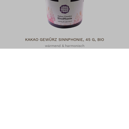
KAKAO GEWÜRZ SINNPHONIE, 45 G, BIO
wärmend & harmonisch
7,95 €*