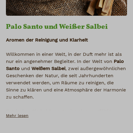
Palo Santo und Weißer Salbei
Aromen der Reinigung und Klarheit
Willkommen in einer Welt, in der Duft mehr ist als
nur ein angenehmer Begleiter. In der Welt von
Palo
Santo
und
Weißem Salbei
, zwei außergewöhnlichen
Geschenken der Natur, die seit Jahrhunderten
verwendet werden, um Räume zu reinigen, die
Sinne zu klären und eine Atmosphäre der Harmonie
zu schaffen.
Entdecken Sie bei Sensatonics eine sorgfältig
Mehr lesen
ausgewählte Vielfalt dieser besonderen
Räucherstoffe, die nicht nur Ihr Zuhause, sondern
auch Ihr Inneres in ein neues Gleichgewicht bringen