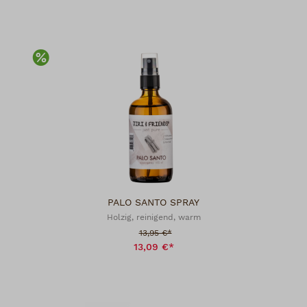
Rabatt
PALO SANTO SPRAY
Holzig, reinigend, warm
Verkaufspreis:
13,95 €*
13,09 €*