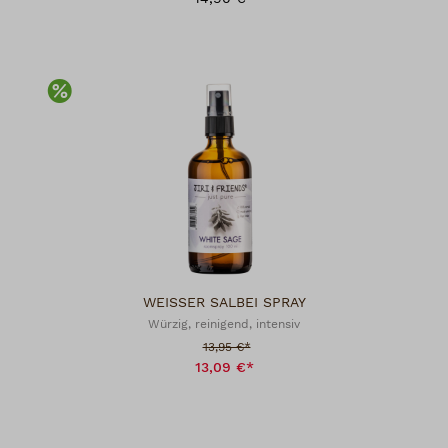
Rabatt
WEISSER SALBEI SPRAY
Würzig, reinigend, intensiv
Verkaufspreis:
13,95 €*
13,09 €*