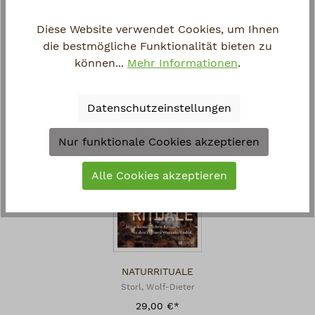
HEXENMEDIZIN
Diese Website verwendet Cookies, um Ihnen
Müller-Ebeling, Claudia / Rätsch, Christian / Storl, Wolf-Dieter
die bestmögliche Funktionalität bieten zu
38,00 €*
können...
Mehr Informationen
.
Datenschutzeinstellungen
Nur funktionale Cookies akzeptieren
Alle Cookies akzeptieren
NATURRITUALE
Storl, Wolf-Dieter
29,00 €*