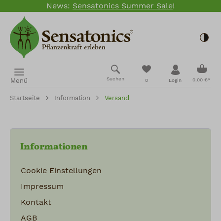
News:
Sensatonics Summer Sale
!
Zum Hauptinhalt springen
Togg
Ware
Du hast 0 Produkte
Suchen
Menü
0,00 €*
0
Login
Startseite
Information
Versand
Informationen
Cookie Einstellungen
Impressum
Kontakt
AGB