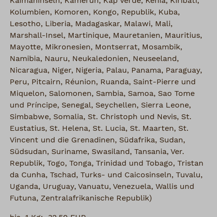
Kaimaninseln, Kamerun, Kap Verde, Kenia, Kiribati,
Kolumbien, Komoren, Kongo, Republik, Kuba,
Lesotho, Liberia, Madagaskar, Malawi, Mali,
Marshall-Insel, Martinique, Mauretanien, Mauritius,
Mayotte, Mikronesien, Montserrat, Mosambik,
Namibia, Nauru, Neukaledonien, Neuseeland,
Nicaragua, Niger, Nigeria, Palau, Panama, Paraguay,
Peru, Pitcairn, Réunion, Ruanda, Saint-Pierre und
Miquelon, Salomonen, Sambia, Samoa, Sao Tome
und Príncipe, Senegal, Seychellen, Sierra Leone,
Simbabwe, Somalia, St. Christoph und Nevis, St.
Eustatius, St. Helena, St. Lucia, St. Maarten, St.
Vincent und die Grenadinen, Südafrika, Sudan,
Südsudan, Suriname, Swasiland, Tansania, Ver.
Republik, Togo, Tonga, Trinidad und Tobago, Tristan
da Cunha, Tschad, Turks- und Caicosinseln, Tuvalu,
Uganda, Uruguay, Vanuatu, Venezuela, Wallis und
Futuna, Zentralafrikanische Republik)