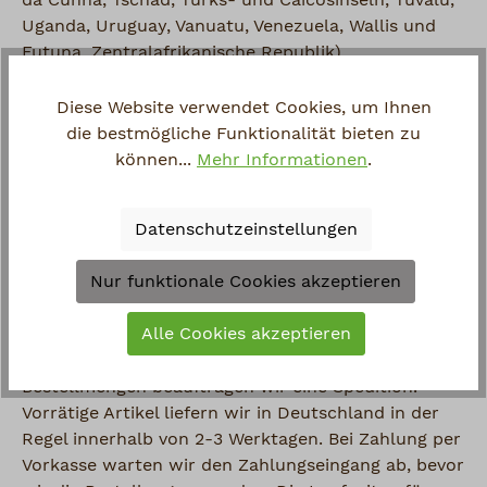
da Cunha, Tschad, Turks- und Caicosinseln, Tuvalu,
Uganda, Uruguay, Vanuatu, Venezuela, Wallis und
Futuna, Zentralafrikanische Republik)
bis 1 Kg: 38,50 EUR
Diese Website verwendet Cookies, um Ihnen
bis 5 Kg: 46,50 EUR
die bestmögliche Funktionalität bieten zu
bis 10 Kg: 59,50 EUR
können...
Mehr Informationen
.
bis 20 Kg: 88,50 EUR
ab 20 Kg: 123,50 EUR
Datenschutzeinstellungen
Versandbedingungen für den
Handel (Nettopreise):
Nur funktionale Cookies akzeptieren
Alle Cookies akzeptieren
Der Versand der bestellten Artikel erfolgt durch den
Paketdienstleister DHL. Bei größeren Volumen und
Bestellmengen beauftragen wir eine Spedition.
Vorrätige Artikel liefern wir in Deutschland in der
Regel innerhalb von 2-3 Werktagen. Bei Zahlung per
Vorkasse warten wir den Zahlungseingang ab, bevor