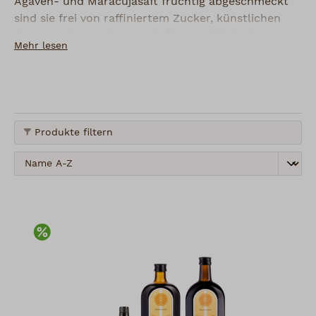
Agaven- und Maracujasaft fruchtig abgeschmeckt
sind sie frei von raffiniertem Zucker, künstlichen
Aromen, Konservierungsstoffen und tierischen
Mehr lesen
Produkten (vegan). Ein Hauptbestandteil der Kicks –
das Bio-Guarana – stammt aus dem brasilianischen
Fair Trade Projekt ONCA. Die Kräuterkicks
enthalten 15% vol. Bio-Alkohol und sind erhältlich
in 30 ml, 100 ml, 0,5 l und 0,7 l Flaschen.
Produkte filtern
Rabatt