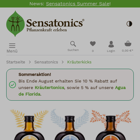
News:
Sensatonics Summer Sale
!
Zum Hauptinhalt springen
Togg
Ware
Du hast 0 Produkte
Suchen
Menü
0,00 €*
0
Login
Startseite
Sensatonics
Kräuterkicks
Sommeraktion!
Bis Ende August erhalten Sie 10 % Rabatt auf
unsere
Kräutertonics
, sowie 5 % auf unsere
Agua
de Florida
.