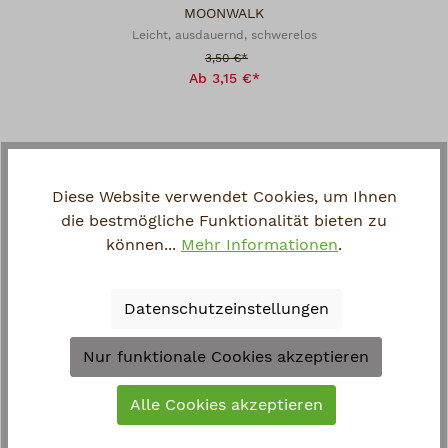
MOONWALK
Leicht, ausdauernd, schwerelos
Verkaufspreis:
3,50 €*
Ab 3,15 €*
Rabatt
Diese Website verwendet Cookies, um Ihnen
die bestmögliche Funktionalität bieten zu
können...
Mehr Informationen
.
Datenschutzeinstellungen
Nur funktionale Cookies akzeptieren
VENUSWAVE
Alle Cookies akzeptieren
Körperlich, sinnlich
Verkaufspreis:
3,50 €*
Ab 3,15 €*