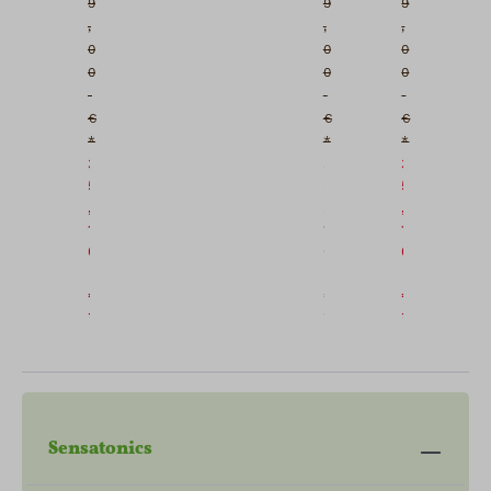
9
9
9
,
,
,
0
0
0
0
0
0
€
€
€
*
*
*
3
3
3
5
5
5
,
,
,
1
1
1
0
0
0
€
€
€
*
*
*
Sensatonics