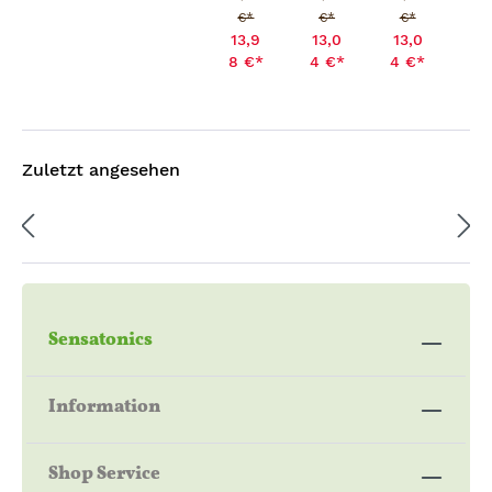
€*
€*
€*
Produktsicherheit:
13,9
13,0
13,0
8 €*
4 €*
4 €*
Hersteller:
Sensatonics GmbH
Teilestr. 11-16, Tor 0
12099 Berlin, D
Zuletzt angesehen
info@sensatonics.de
Achtung:
Kleine Kinder und Tiere von brennendem
Räucherwerk fernhalten.
Sensatonics
Information
Shop Service