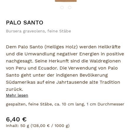
PALO SANTO
Bursera graveolens, feine Stäbe
Dem Palo Santo (Heiliges Holz) werden Heilkräfte
und die Umwandlung negativer Energien in positive
nachgesagt. Seine Herkunft sind die Waldregionen
von Peru und Ecuador. Die Verwendung von Palo
Santo geht unter der indigenen Bevölkerung
Südamerikas auf eine Jahrtausende alte Tradition
zurück.
Mehr lesen
In Peru unterliegt der Palo Santo Baum dem
gespalten, feine Stäbe, ca. 10 cm lang, 1 cm Durchmesser
Naturschutz - der Handel mit seinem Holz ist stark
reglementiert. Das von uns angebotene Palo Santo
6,40 €
Regulärer Preis:
stammt nur von umgefallenen Bäumen. Es erfüllt
Inhalt:
50 g
(128,00 € / 1000 g)
die äußerst strengen Ausfuhrbestimmungen des