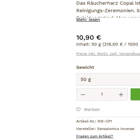
Das Räucherharz Copal is
Reinigungs-Zeremonien. Se
Reinigungsgrad. Man verw
Mehr lesen
Gegenstände (z.B. Heilste
reinigen.
10,90 €
Regulärer Preis:
Inhalt:
50 g
(218,00 € / 1000 
Produktsicherheit:
Preise inkl. MwSt. zzgl. Versandko
Hersteller:
Sensatonics GmbH
auswählen
Gewicht
Teilestr. 11-16, Tor 0
12099 Berlin, D
info@sensatonics.de
Absenden
Produkt Anzahl: 
Achtung:
Kleine Kinder und Tiere
Merken
fernhalten.
Artikel-Nr.:
RW-CP1
Hersteller:
Sensatonics Incense
Fragen zum Artikel?