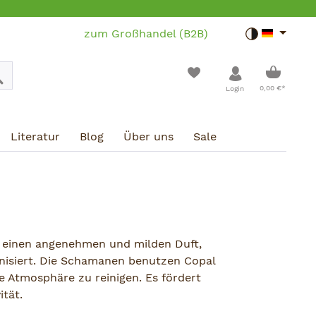
zum Großhandel (B2B)
Toggle dar
Warenko
0,00 €*
Login
Literatur
Blog
Über uns
Sale
t einen angenehmen und milden Duft,
isiert. Die Schamanen benutzen Copal
ie Atmosphäre zu reinigen. Es fördert
ität.