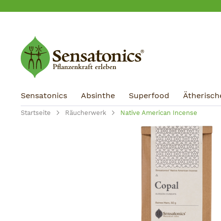
m Hauptinhalt springen
Zur Suche springen
Zur Hauptnavigation springen
Sensatonics
Absinthe
Superfood
Ätherisch
Startseite
Räucherwerk
Native American Incense
Bildergalerie überspringen