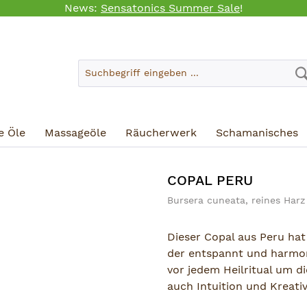
News:
Sensatonics Summer Sale
!
e Öle
Massageöle
Räucherwerk
Schamanisches
COPAL PERU
Bursera cuneata, reines Harz
Dieser Copal aus Peru ha
der entspannt und harmon
vor jedem Heilritual um d
auch Intuition und Kreativ