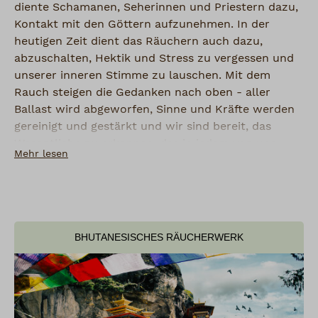
diente Schamanen, Seherinnen und Priestern dazu,
Kontakt mit den Göttern aufzunehmen. In der
heutigen Zeit dient das Räuchern auch dazu,
abzuschalten, Hektik und Stress zu vergessen und
unserer inneren Stimme zu lauschen. Mit dem
Rauch steigen die Gedanken nach oben - aller
Ballast wird abgeworfen, Sinne und Kräfte werden
gereinigt und gestärkt und wir sind bereit, das
Wesentliche zu erkennen, das in jedem von uns
Mehr lesen
verborgen liegt.
Zu diesem Zweck haben wir für Sie eine große
Auswahl verschiedener Räucherungen aus aller
Welt zusammengetragen.
BHUTANESISCHES RÄUCHERWERK