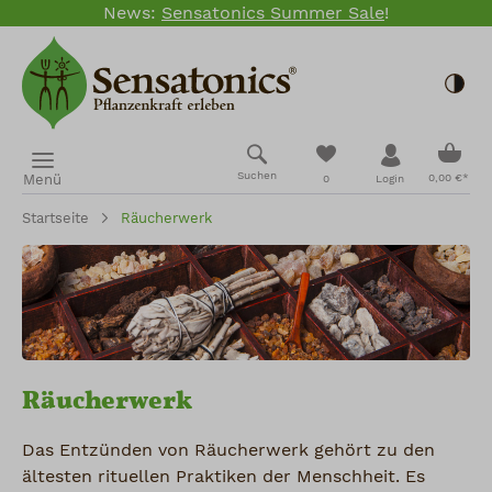
News:
Sensatonics Summer Sale
!
Zum Hauptinhalt springen
Togg
Ware
Du hast 0 Produkte
Suchen
Menü
0,00 €*
0
Login
Startseite
Räucherwerk
Räucherwerk
Das Entzünden von Räucherwerk gehört zu den
ältesten rituellen Praktiken der Menschheit. Es