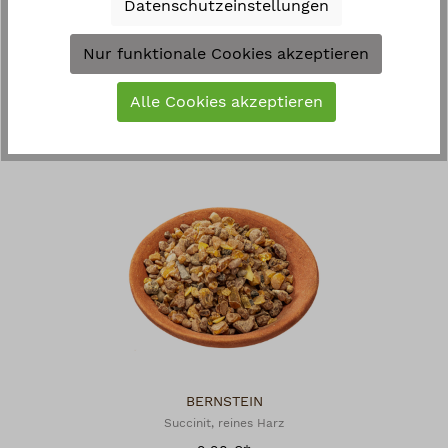
Datenschutzeinstellungen
BENZOE SIAM MANDELN
Nur funktionale Cookies akzeptieren
Styrax tonkinensis, reines Harz
15,90 €*
Alle Cookies akzeptieren
BERNSTEIN
Succinit, reines Harz