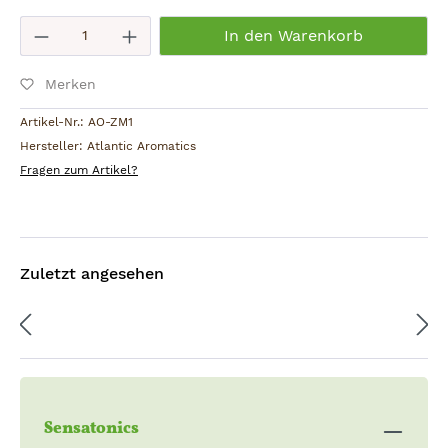
Produkt Anzahl: Gib den gewünschten W
In den Warenkorb
Merken
Artikel-Nr.:
AO-ZM1
Hersteller:
Atlantic Aromatics
Fragen zum Artikel?
Zuletzt angesehen
Sensatonics