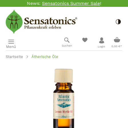
News:
Sensatonics Summer Sale
!
Zum Hauptinhalt springen
Togg
Ware
Suchen
Menü
0,00 €*
Login
Startseite
Ätherische Öle
Bildergalerie überspringen