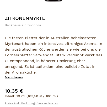
ZITRONENMYRTE
Backhausia citriodora
Die festen Blätter der in Australien beheimateten
Myrtenart haben ein intensives, zitroniges Aroma. In
der australischen Küche werden sie wie bei uns die
Lorbeerblätter verwendet. Stark verdünnt wirkt das
Öl entspannend, in höherer Dosierung eher
anregend. Es ist außerdem eine beliebte Zutat in
der Aromaküche.
Mehr lesen
Herkunft:
Australien
10,35 €
Regulärer Preis:
Inhalt:
10 ml
(103,50 € / 100 ml)
Preise inkl. MwSt. zzgl. Versandkosten