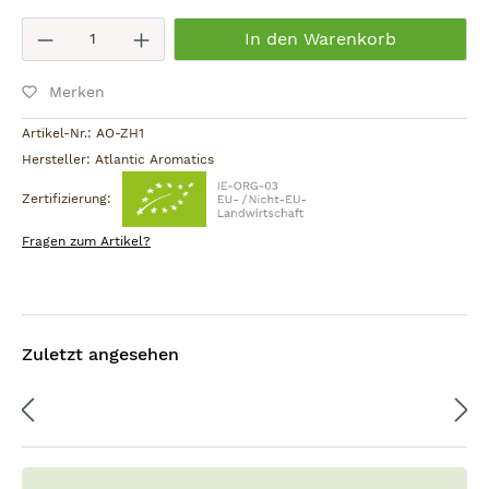
Produkt Anzahl: Gib den gewünschten W
In den Warenkorb
Merken
Artikel-Nr.:
AO-ZH1
Hersteller:
Atlantic Aromatics
Zertifizierung:
Fragen zum Artikel?
Zuletzt angesehen