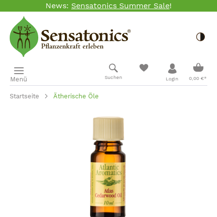
News:
Sensatonics Summer Sale
!
Zum Hauptinhalt springen
Togg
Ware
Suchen
Menü
0,00 €*
Login
Startseite
Ätherische Öle
Bildergalerie überspringen