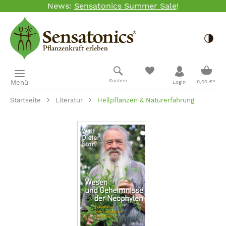
News:
Sensatonics Summer Sale
!
Zum Hauptinhalt springen
Togg
Ware
Suchen
Menü
0,00 €*
Login
Startseite
Literatur
Heilpflanzen & Naturerfahrung
Bildergalerie überspringen