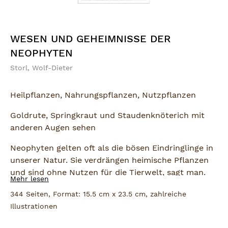
WESEN UND GEHEIMNISSE DER
NEOPHYTEN
Storl, Wolf-Dieter
Heilpflanzen, Nahrungspflanzen, Nutzpflanzen
Goldrute, Springkraut und Staudenknöterich mit
anderen Augen sehen
Neophyten gelten oft als die bösen Eindringlinge in
unserer Natur. Sie verdrängen heimische Pflanzen
und sind ohne Nutzen für die Tierwelt, sagt man.
Mehr lesen
Aber stimmt das wirklich? In diesem Buch zeigt
344 Seiten, Format: 15.5 cm x 23.5 cm, zahlreiche
Wolf-Dieter Storl, wie wir mit zugewanderten
Illustrationen
Pflanzen Freundschaft schließen können. Er erklärt
fundiert und kenntnisreich, dass Gewächse wie