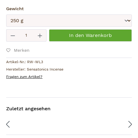
12099 Berlin, D
auswählen
Gewicht
info@sensatonics.de
Achtung:
Kleine Kinder und Tiere von brennendem
Absenden
Produkt Anzahl: Gib den gewünschten W
In den Warenkorb
Räucherwerk fernhalten.
Merken
Artikel-Nr.:
RW-WL3
Hersteller:
Sensatonics Incense
Fragen zum Artikel?
Zuletzt angesehen