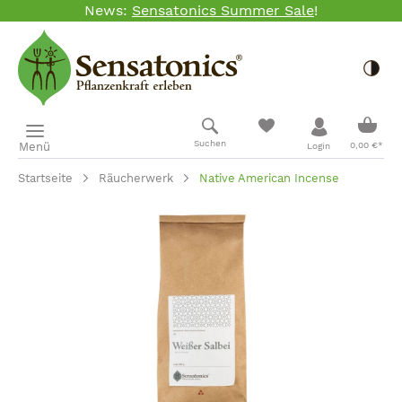
News:
Sensatonics Summer Sale
!
Zum Hauptinhalt springen
Togg
Ware
Suchen
Menü
0,00 €*
Login
Startseite
Räucherwerk
Native American Incense
Bildergalerie überspringen