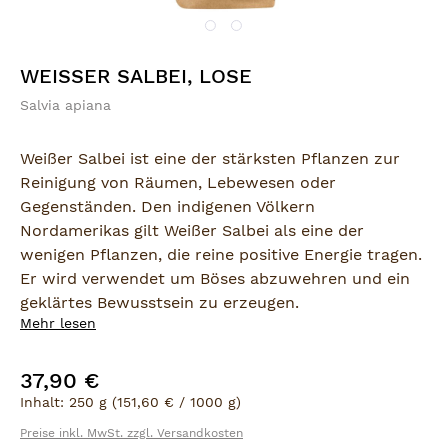
WEISSER SALBEI, LOSE
Salvia apiana
Weißer Salbei ist eine der stärksten Pflanzen zur
Reinigung von Räumen, Lebewesen oder
Gegenständen. Den indigenen Völkern
Nordamerikas gilt Weißer Salbei als eine der
wenigen Pflanzen, die reine positive Energie tragen.
Er wird verwendet um Böses abzuwehren und ein
geklärtes Bewusstsein zu erzeugen.
Mehr lesen
Produktsicherheit:
37,90 €
Regulärer Preis:
Hersteller:
Inhalt:
250 g
(151,60 € / 1000 g)
Sensatonics GmbH
Teilestr. 11-16, Tor 0
Preise inkl. MwSt. zzgl. Versandkosten