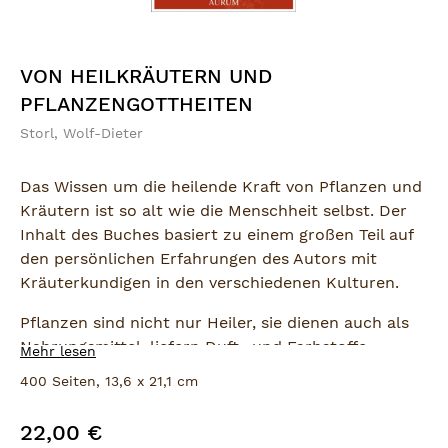
VON HEILKRÄUTERN UND
PFLANZENGOTTHEITEN
Storl, Wolf-Dieter
Das Wissen um die heilende Kraft von Pflanzen und
Kräutern ist so alt wie die Menschheit selbst. Der
Inhalt des Buches basiert zu einem großen Teil auf
den persönlichen Erfahrungen des Autors mit
Kräuterkundigen in den verschiedenen Kulturen.
Pflanzen sind nicht nur Heiler, sie dienen auch als
Nahrungsmittel, liefern Duft- und Farbstoffe,
Mehr lesen
enthalten aber auch gefährliche Gifte. Pflanzen als
400 Seiten, 13,6 x 21,1 cm
Heiler, als Ernährer, als Wohltäter, als Götter und
als Dämonen. Nachdem wir all diese Aspekte
22,00 €
Regulärer Preis:
kennen- und respektieren gelernt haben, werden