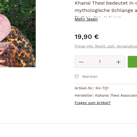
Khansi Thesi bedeutet in 
mythologische Schlange a
Farben des Jaguars.
Mehr lesen
Die Aufnahmen wurden g
19,90 €
Regulärer Preis:
Ukumari Khanke (Berg des
im Frühling 2007, in der 
Preise inkl. MwSt. zzgl. Versandko
von Kajuyali Tsamani, un
Produkt Anzahl: 
Besuch in Amsterdam im 
In der CD finden Sie extra
Merken
Artikel-Nr.:
SH-TQ1
Hersteller:
Kahansi Thesi Associat
Fragen zum Artikel?