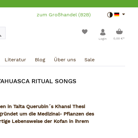
zum Großhandel (B2B)
Toggle dar
Warenko
0,00 €*
Login
Literatur
Blog
Über uns
Sale
AYAHUASCA RITUAL SONGS
sen in Taita Querubin´s Khansi Thesi
gründet um die Medizinal- Pflanzen des
rtige Lebensweise der Kofan in ihrem