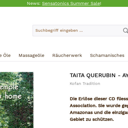
News:
Sensatonics Summer Sale
!
e Öle
Massageöle
Räucherwerk
Schamanisches
TAITA QUERUBIN - 
Kofan Tradition
Die Erlöse dieser CD flies
Association. Sie wurde ge
Amazonas und die einziga
Gebiet zu schützen.