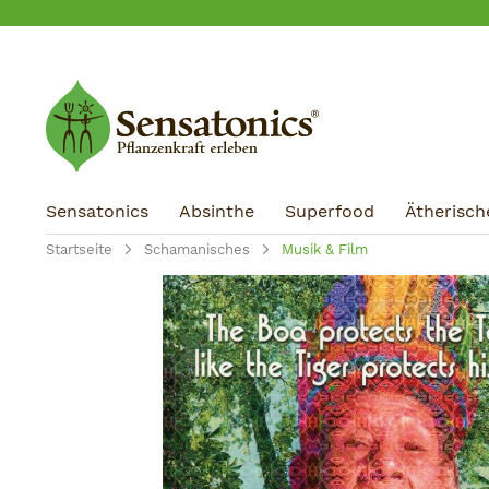
m Hauptinhalt springen
Zur Suche springen
Zur Hauptnavigation springen
Sensatonics
Absinthe
Superfood
Ätherisch
Startseite
Schamanisches
Musik & Film
Bildergalerie überspringen