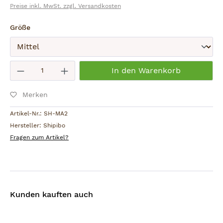
Preise inkl. MwSt. zzgl. Versandkosten
Inspiriert durch Ayahuasca Visionen.
auswählen
Größe
Abbildung ähnlich - jedes Stück ein Unikat.
Absenden
Produkt Anzahl: Gib den gewünschten W
In den Warenkorb
Merken
Artikel-Nr.:
SH-MA2
Hersteller:
Shipibo
Fragen zum Artikel?
Kunden kauften auch