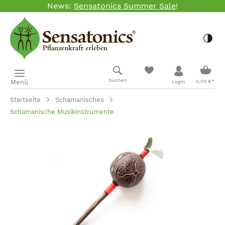
News:
Sensatonics Summer Sale
!
Zum Hauptinhalt springen
Togg
Ware
Suchen
Menü
0,00 €*
Login
Startseite
Schamanisches
Schamanische Musikinstrumente
Bildergalerie überspringen