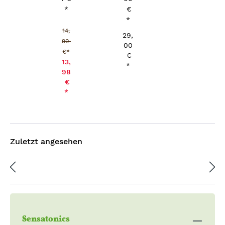
*
€
Verkaufspreis:
*
14,
29,
90
00
€*
€
13,
*
98
€
*
Zuletzt angesehen
Sensatonics