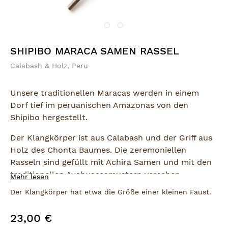
SHIPIBO MARACA SAMEN RASSEL
Calabash & Holz, Peru
Unsere traditionellen Maracas werden in einem
Dorf tief im peruanischen Amazonas von den
Shipibo hergestellt.
Der Klangkörper ist aus Calabash und der Griff aus
Holz des Chonta Baumes. Die zeremoniellen
Rasseln sind gefüllt mit Achira Samen und mit den
traditionellen Ayahuascamustern versehen.
Mehr lesen
Der Klangkörper hat etwa die Größe einer kleinen Faust.
Die Muster repräsentieren die traditionellen Icaros
– Lieder die von den Schamanen während
23,00 €
Regulärer Preis:
Ayahuasca Zeremonien gesungen werden.