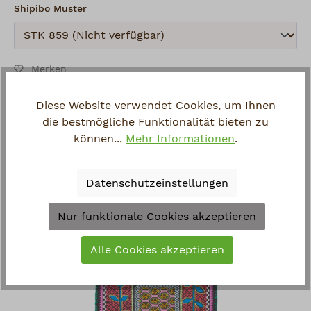
auswählen
Shipibo Muster
Absenden
Merken
Artikel-Nr.:
427.6M.18
Diese Website verwendet Cookies, um Ihnen
Hersteller:
Shipibo
die bestmögliche Funktionalität bieten zu
Fragen zum Artikel?
können...
Mehr Informationen
.
Datenschutzeinstellungen
Zuletzt angesehen
Nur funktionale Cookies akzeptieren
Alle Cookies akzeptieren