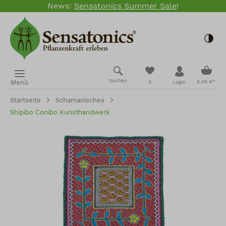
News:
Sensatonics Summer Sale
!
Zum Hauptinhalt springen
Togg
Ware
Du hast 0 Produkte
Suchen
Menü
0,00 €*
0
Login
Startseite
Schamanisches
Shipibo Conibo Kunsthandwerk
Bildergalerie überspringen