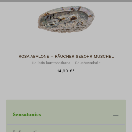
Achtung:
Kleine Kinder und Tiere von brennendem
Räucherwerk fernhalten.
ROSA ABALONE – RÄUCHER SEEOHR MUSCHEL
Haliotis kamtshatkana – Räucherschale
14,90 €*
Sensatonics