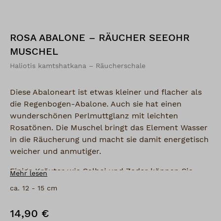
ROSA ABALONE – RÄUCHER SEEOHR
MUSCHEL
Haliotis kamtshatkana – Räucherschale
Diese Abaloneart ist etwas kleiner und flacher als
die Regenbogen-Abalone. Auch sie hat einen
wunderschönen Perlmuttglanz mit leichten
Rosatönen. Die Muschel bringt das Element Wasser
in die Räucherung und macht sie damit energetisch
weicher und anmutiger.
Einige Kräuter wie Salbei und Zeder können Sie
Mehr lesen
direkt, also ohne Holzkohle, in Ihrer Muschel
ca. 12 - 15 cm
verglimmen lassen. Wollen Sie eine
Kohleräucherung durchführen, so füllen Sie die
14,90 €
Regulärer Preis:
Muschel zuvor mit einer ausreichenden Menge