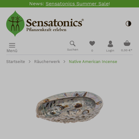
News:
Sensatonics Summer Sale
!
Zum Hauptinhalt springen
Togg
Ware
Du hast 0 Produkte
Suchen
Menü
0,00 €*
0
Login
Startseite
Räucherwerk
Native American Incense
Bildergalerie überspringen