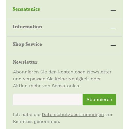
Nahrungsergänzungsmittel sind kein Ersatz für eine
Sensatonics
ausgewogene und abwechslungsreiche Ernährung.
Die angegebene empfohlene Verzehrsmenge darf
nicht überschritten werden. Außerhalb der
Information
Reichweite von kleinen Kindern aufbewahren. Kühl
und trocken lagern.
Shop Service
Zusammensetzung:
100 % BIO Pilzpulver*. Kapselhülle:
Newsletter
Hydroxypropylmethylcellulose.
Abonnieren Sie den kostenlosen Newsletter
* aus kontrolliert ökologischem Anbau
und verpassen Sie keine Neuigkeit oder
Aktion mehr von Sensatonics.
Verkehrsbezeichnung:
newsletter.newsletterInput
Abonnieren
Nahrungsergänzungsmittel
Füllmenge: 62 g (100 Kapseln)
Ich habe die
Datenschutzbestimmungen
zur
Kenntnis genommen.
vegetarisch · glutenfrei