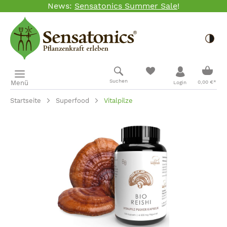
News:
Sensatonics Summer Sale
!
Zum Hauptinhalt springen
Togg
Ware
Suchen
Menü
0,00 €*
Login
Startseite
Superfood
Vitalpilze
Bildergalerie überspringen