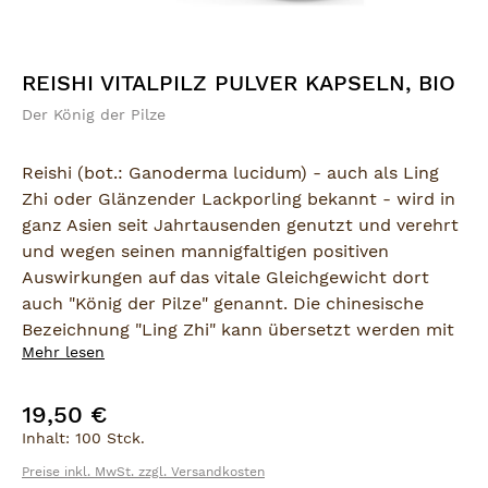
REISHI VITALPILZ PULVER KAPSELN, BIO
Der König der Pilze
Reishi (bot.: Ganoderma lucidum) - auch als Ling
Zhi oder Glänzender Lackporling bekannt - wird in
ganz Asien seit Jahrtausenden genutzt und verehrt
und wegen seinen mannigfaltigen positiven
Auswirkungen auf das vitale Gleichgewicht dort
auch "König der Pilze" genannt. Die chinesische
Bezeichnung "Ling Zhi" kann übersetzt werden mit
Mehr lesen
"Pflanze der Unsterblichkeit". Zahlreiche
Überlieferungen belegen das hohe Ansehen, das der
Reishi bei vielen chinesischen Kaisern genoss. Auch
19,50 €
Regulärer Preis:
heute wird der Glänzende Lackporling in der
Inhalt:
100 Stck.
traditionellen chinesischen Medizin als eins der
Preise inkl. MwSt. zzgl. Versandkosten
wirksamsten Stärkungsmittel empfohlen.