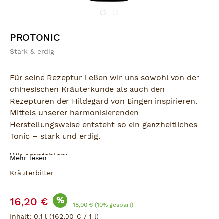
PROTONIC
Stark & erdig
Für seine Rezeptur ließen wir uns sowohl von der
chinesischen Kräuterkunde als auch den
Rezepturen der Hildegard von Bingen inspirieren.
Mittels unserer harmonisierenden
Herstellungsweise entsteht so ein ganzheitliches
Tonic – stark und erdig.
Wir empfehlen:
Mehr lesen
10 ml PROTONIC in Tee oder Apfelsaft.
Kräuterbitter
Mit den Aromen von:
Verkaufspreis:
Ginseng, Ginkgo und Ling Shi.
%
16,20 €
Regulärer Preis:
18,00 €
(10% gespart)
Inhalt:
0.1 l
(162,00 € / 1 l)