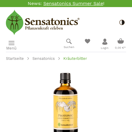
News:
Sensatonics Summer Sale
!
Zum Hauptinhalt springen
Togg
Ware
Suchen
Menü
0,00 €*
Login
Startseite
Sensatonics
Kräuterbitter
Bildergalerie überspringen