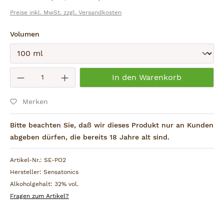
Preise inkl. MwSt. zzgl. Versandkosten
auswählen
Volumen
Absenden
Produkt Anzahl: Gib den gewünschten W
In den Warenkorb
Merken
Bitte beachten Sie, daß wir dieses Produkt nur an Kunden
abgeben dürfen, die bereits 18 Jahre alt sind.
Artikel-Nr.:
SE-PO2
Hersteller:
Sensatonics
Alkoholgehalt:
32% vol.
Fragen zum Artikel?