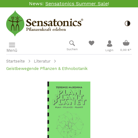
News:
Sensatonics Summer Sale
!
Zum Hauptinhalt springen
Togg
Ware
Suchen
Menü
0,00 €*
Login
Startseite
Literatur
Geistbewegende Pflanzen & Ethnobotanik
Bildergalerie überspringen