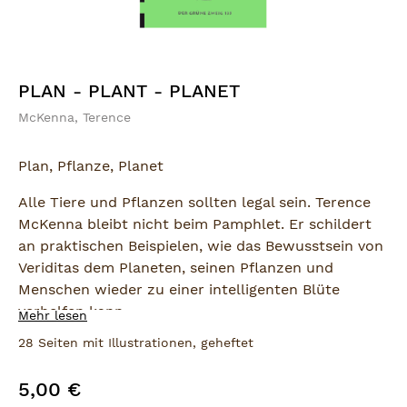
PLAN - PLANT - PLANET
McKenna, Terence
Plan, Pflanze, Planet
Alle Tiere und Pflanzen sollten legal sein. Terence
McKenna bleibt nicht beim Pamphlet. Er schildert
an praktischen Beispielen, wie das Bewusstsein von
Veriditas dem Planeten, seinen Pflanzen und
Menschen wieder zu einer intelligenten Blüte
verhelfen kann.
Mehr lesen
28 Seiten mit Illustrationen, geheftet
Das (psychoaktive) BioManifest der `90er
Jahre! Übersetzt von Micky Remann.
5,00 €
Regulärer Preis:
Inhalt: