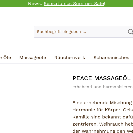
News:
Sensatonics Summer Sale
!
e Öle
Massageöle
Räucherwerk
Schamanisches
PEACE MASSAGEÖL
erhebend und harmonisiere
Eine erhebende Mischung 
Harmonie für Körper, Geis
Kamille sind bekannt dafü
zentrieren. Weihrauch heb
der Wahrnehmung den Weis