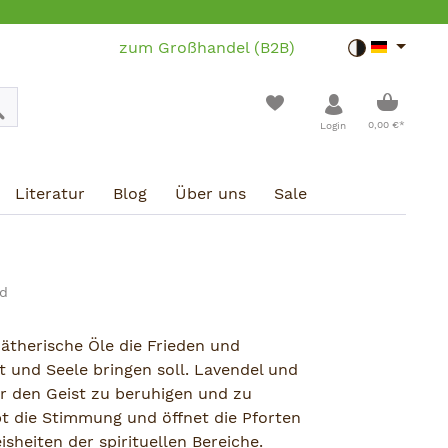
zum Großhandel (B2B)
Toggle dar
Warenko
0,00 €*
Login
Literatur
Blog
Über uns
Sale
nd
ätherische Öle die Frieden und
t und Seele bringen soll. Lavendel und
r den Geist zu beruhigen und zu
t die Stimmung und öffnet die Pforten
heiten der spirituellen Bereiche.