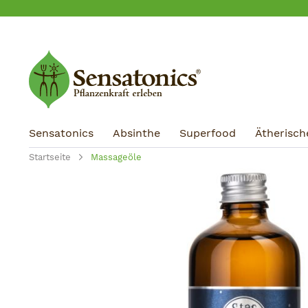
m Hauptinhalt springen
Zur Suche springen
Zur Hauptnavigation springen
Sensatonics
Absinthe
Superfood
Ätherisch
Startseite
Massageöle
Bildergalerie überspringen