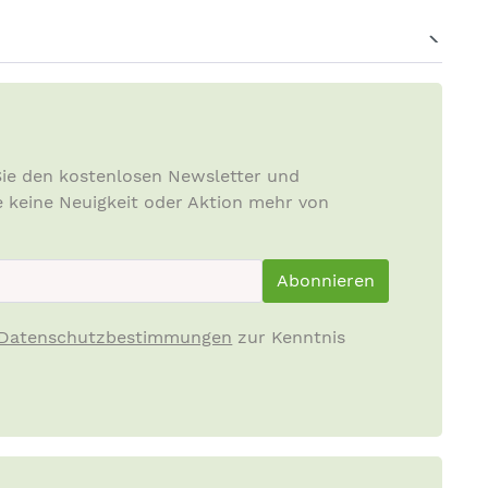
lower Extract,
Leaf Oil*,
l, Farnesol, Limonene, Linalool,
ndteile des ätherischen Öls)
ndung, nicht im Bereich der Augen, der
ie den kostenlosen Newsletter und
rletzter Haut verwenden. Wenn eine
e keine Neuigkeit oder Aktion mehr von
wendung abbrechen. Nicht einnehmen.
ewsletterInput
dem Öffnen:
Abonnieren
Datenschutzbestimmungen
zur Kenntnis