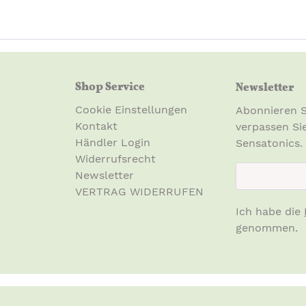
Rose (Rosa Damascena) F
Myrtle (Myrtus Communis) 
Citral, Eugenol, Citronello
Geraniol
(natürliche Besta
*Organic
Shop Service
Newsletter
Produktsicherheit:
Cookie Einstellungen
Nur zur äußerlichen Anwe
Abonnieren S
Kontakt
Schleimhäute oder auf ve
verpassen Si
Händler Login
Reizung auftritt, die An
Sensatonics.
Widerrufsrecht
newsletter.n
Verwendungsdauer nach 
Newsletter
12 Monate
VERTRAG WIDERRUFEN
Ich habe die
Hersteller:
genommen.
Star Child 7 High St,
Glastonbury
BA6 9DP, UK
sales@starchild.co.uk