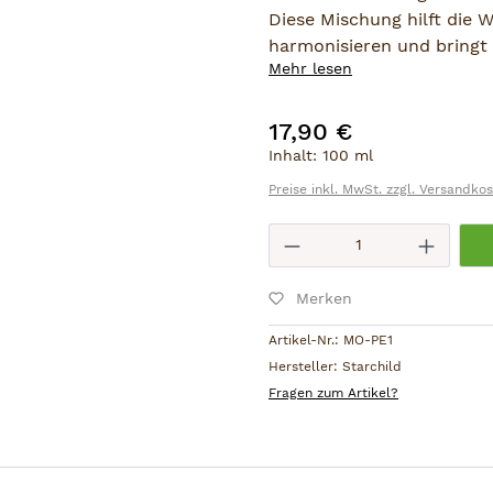
Diese Mischung hilft die 
harmonisieren und bringt 
Mehr lesen
Welten. Dieses Massageöl
mit den Energien von Jupit
Verständnis steht, korres
17,90 €
Regulärer Preis:
Inhalt:
100 ml
Zur Massage:
direkt auf d
Preise inkl. MwSt. zzgl. Versandko
Zum Baden:
1–2 Esslöffel 
Produkt Anzahl: 
Ingredients (Inhaltstoffe):
Apricot (Prunus Armeniaca
Merken
Sunflower (Helianthus Ann
Avocado (Persea Gratissim
Artikel-Nr.:
MO-PE1
Bergamot (Citrus Bergamia)
Hersteller:
Starchild
Chamomile Roman (Anthemi
Fragen zum Artikel?
Lavender (Lavendula Angust
Frankincense (Boswellia Car
Tocopherol,