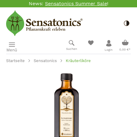
News:
Sensatonics Summer Sale
!
Zum Hauptinhalt springen
Togg
Ware
Suchen
Menü
0,00 €*
Login
Startseite
Sensatonics
Kräuterliköre
Bildergalerie überspringen