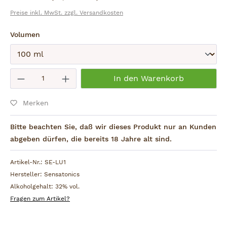
Preise inkl. MwSt. zzgl. Versandkosten
auswählen
Volumen
Absenden
Produkt Anzahl: Gib den gewünschten W
In den Warenkorb
Merken
Bitte beachten Sie, daß wir dieses Produkt nur an Kunden
abgeben dürfen, die bereits 18 Jahre alt sind.
Artikel-Nr.:
SE-LU1
Hersteller:
Sensatonics
Alkoholgehalt:
32% vol.
Fragen zum Artikel?