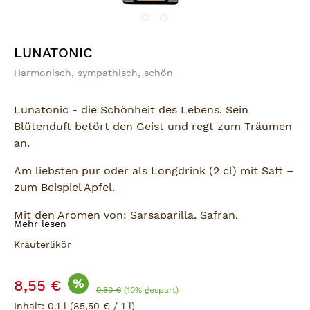
LUNATONIC
Harmonisch, sympathisch, schön
Lunatonic - die Schönheit des Lebens. Sein
Blütenduft betört den Geist und regt zum Träumen
an.
Am liebsten pur oder als Longdrink (2 cl) mit Saft –
zum Beispiel Apfel.
Mit den Aromen von:
Sarsaparilla
, Safran,
Mehr lesen
Jasminblüten und Mascis.
Kräuterlikör
Verkaufspreis:
%
8,55 €
Regulärer Preis:
9,50 €
(10% gespart)
Inhalt:
0.1 l
(85,50 € / 1 l)