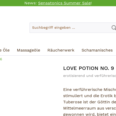
News:
Sensatonics Summer Sale
!
e Öle
Massageöle
Räucherwerk
Schamanisches
26
LOVE POTION NO. 
erotisierend und verführeris
Eine verführerische Misch
stimuliert und die Erotik 
Tuberose ist der Göttin d
Mittelmeerraum aus versc
gewonnen wird, bietet ein