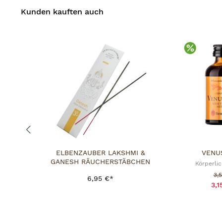
Kunden kauften auch
Rabat
ELBENZAUBER LAKSHMI &
VENU
GANESH RÄUCHERSTÄBCHEN
Körperlic
Ver
3,
6,95 €*
3,1