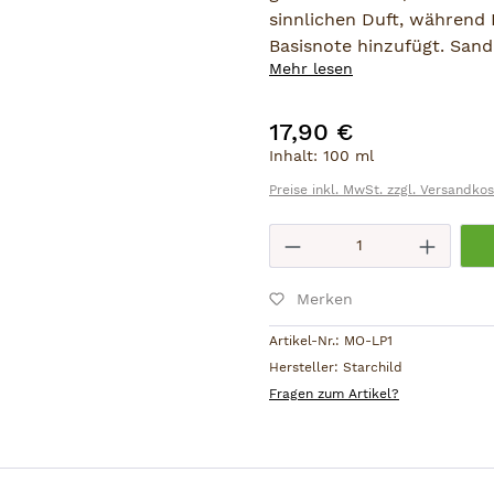
sinnlichen Duft, während 
Basisnote hinzufügt. Sand
Mehr lesen
unwiderstehlich ausgewo
Komposition. Dieses Massa
feurige Leidenschaft des 
17,90 €
Regulärer Preis:
in dieses Öl holen.
Inhalt:
100 ml
Preise inkl. MwSt. zzgl. Versandko
Zur Massage:
direkt auf d
Produkt Anzahl: 
Zum Baden:
1–2 Esslöffel 
Ingredients (Inhaltstoffe):
Merken
Apricot (Prunus Armeniaca
Sunflower (Helianthus Ann
Artikel-Nr.:
MO-LP1
Avocado (Persea Gratissim
Hersteller:
Starchild
Labdanum (Cistus Ladanif
Fragen zum Artikel?
Tuberose (Polianthes Tube
Tocopherol,
Bergamot (Citrus Bergamia)