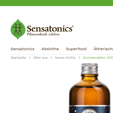
m Hauptinhalt springen
Zur Suche springen
Zur Hauptnavigation springen
Sensatonics
Absinthe
Superfood
Ätherisch
Startseite
Über uns
News-Archiv
Sommeraktion 20
Bildergalerie überspringen