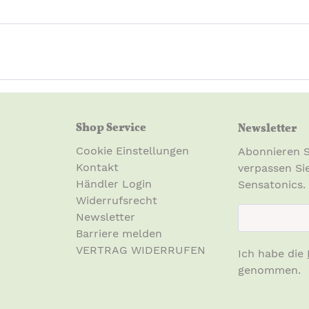
BA6 9DP, UK
sales@starchild.co.uk
Shop Service
Newsletter
Cookie Einstellungen
Abonnieren S
Kontakt
verpassen Si
Händler Login
Sensatonics.
Widerrufsrecht
newsletter.n
Newsletter
Barriere melden
VERTRAG WIDERRUFEN
Ich habe die
genommen.