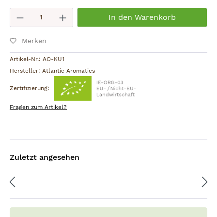
Produkt Anzahl: Gib den gewünschten W
In den Warenkorb
Merken
Artikel-Nr.:
AO-KU1
Hersteller:
Atlantic Aromatics
Zertifizierung:
Fragen zum Artikel?
Zuletzt angesehen