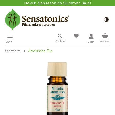
News:
Sensatonics Summer Sale
!
Zum Hauptinhalt springen
Togg
Ware
Suchen
Menü
0,00 €*
Login
Startseite
Ätherische Öle
Bildergalerie überspringen