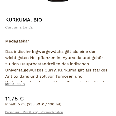
KURKUMA, BIO
Curcuma longa
Madagaskar
Das indische Ingwergewächs gilt als eine der
wichtigsten Heilpflanzen im Ayurveda und gehört
zu den Hauptbestandteilen des indischen
Universalgewürzes Curry. Kurkuma gilt als starkes
Antioxidans und soll vor Tumoren und
Krebserkrankungen schützen. Der würzige, frische,
Mehr lesen
holzige Duft des Kurkumaöls wirkt u. a.
verdauungsfördernd, entgiftend und wundheilend –
11,75 €
Regulärer Preis:
er gibt neue Energie und hat auch aphrodisierende
Inhalt:
5 ml
(235,00 € / 100 ml)
Eigenschaften.
Preise inkl. MwSt. zzgl. Versandkosten