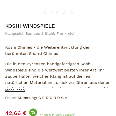
KOSHI WINDSPIELE
Klangspiel, Bambus & Stahl, Frankreich
Koshi Chimes - die Weiterentwicklung der
berühmten Shanti Chimes
Die in den Pyrenäen handgefertigten Koshi-
Windspiele sind die weltweit besten ihrer Art. Ihr
zauberhafter weicher Klang ist auf die rein
natürlichen Materialien zurück zu führen aus denen
sie bestehen: In ihrem Bambusmantel befinden sich
Mehr lesen
Klangstäbe aus speziell legiertem Stahl, die mittels
Feuer: Stimmung: G B D G B D G A
eines Pendels angeschlagen werden.
Verkaufspreis:
Hörproben finden Sie weiter unten.
%
42,66 €
Regulärer Preis:
44,90 €
(4.99% gespart)