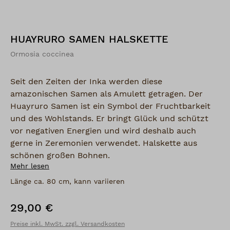
HUAYRURO SAMEN HALSKETTE
Ormosia coccinea
Seit den Zeiten der Inka werden diese
amazonischen Samen als Amulett getragen. Der
Huayruro Samen ist ein Symbol der Fruchtbarkeit
und des Wohlstands. Er bringt Glück und schützt
vor negativen Energien und wird deshalb auch
gerne in Zeremonien verwendet. Halskette aus
schönen großen Bohnen.
Mehr lesen
Länge ca. 80 cm, kann variieren
29,00 €
Regulärer Preis:
Preise inkl. MwSt. zzgl. Versandkosten