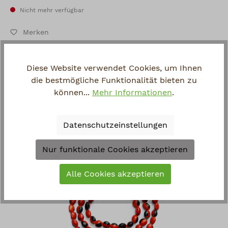
Nicht mehr verfügbar
Merken
Artikel-Nr.:
875
Hersteller:
n.n.
Diese Website verwendet Cookies, um Ihnen
Fragen zum Artikel?
die bestmögliche Funktionalität bieten zu
können...
Mehr Informationen
.
Datenschutzeinstellungen
Zuletzt angesehen
Nur funktionale Cookies akzeptieren
Alle Cookies akzeptieren