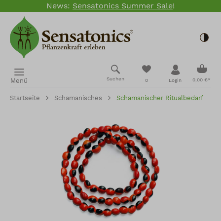
News:
Sensatonics Summer Sale
!
Zum Hauptinhalt springen
Togg
Ware
Du hast 0 Produkte
Suchen
Menü
0,00 €*
0
Login
Startseite
Schamanisches
Schamanischer Ritualbedarf
Bildergalerie überspringen