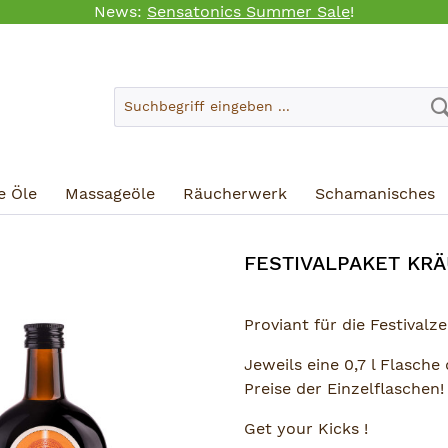
News:
Sensatonics Summer Sale
!
e Öle
Massageöle
Räucherwerk
Schamanisches
FESTIVALPAKET KR
Proviant für die Festivalze
Jeweils eine 0,7 l Flasche
Preise der Einzelflaschen!
Get your Kicks !