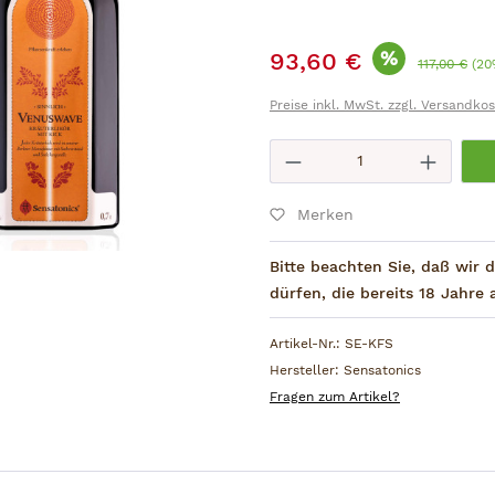
Verkaufspreis:
%
93,60 €
Regulärer Pr
117,00 €
(20
Preise inkl. MwSt. zzgl. Versandko
Produkt Anzahl: 
Merken
Bitte beachten Sie, daß wir
dürfen, die bereits 18 Jahre a
Artikel-Nr.:
SE-KFS
Hersteller:
Sensatonics
Fragen zum Artikel?