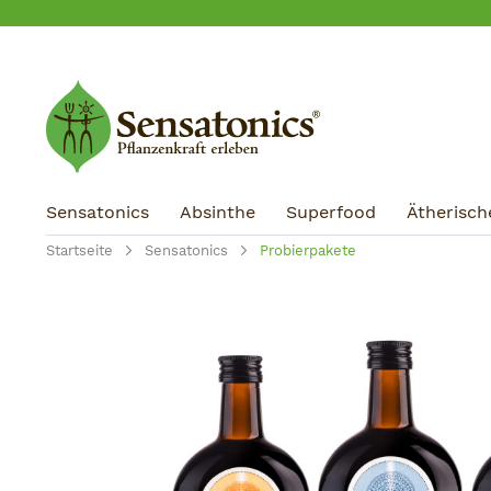
m Hauptinhalt springen
Zur Suche springen
Zur Hauptnavigation springen
Sensatonics
Absinthe
Superfood
Ätherisch
Startseite
Sensatonics
Probierpakete
Bildergalerie überspringen