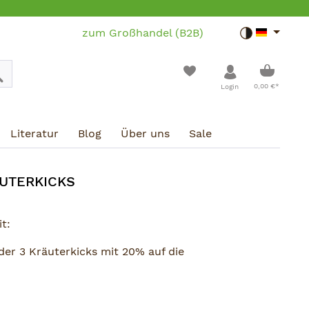
zum Großhandel (B2B)
Toggle dar
Warenko
0,00 €*
Login
Literatur
Blog
Über uns
Sale
ÄUTERKICKS
it:
 der 3 Kräuterkicks mit 20% auf die