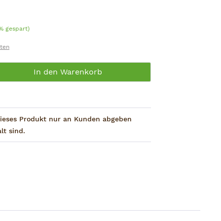
eis:
% gespart)
sten
Gib den gewünschten Wert ein oder be
In den Warenkorb
 dieses Produkt nur an Kunden abgeben
lt sind.