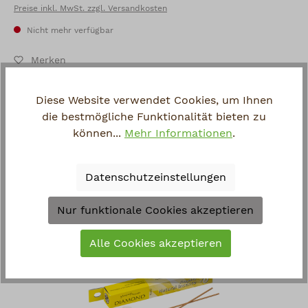
Preise inkl. MwSt. zzgl. Versandkosten
22763 Hamburg, D
mail@kumikoh.com
Nicht mehr verfügbar
Herkunftsland:
Merken
Japan
Artikel-Nr.:
ED-DIA
Diese Website verwendet Cookies, um Ihnen
Achtung:
Hersteller:
Shoyeido
die bestmögliche Funktionalität bieten zu
Kleine Kinder und Tiere von brennendem
Fragen zum Artikel?
können...
Mehr Informationen
.
Räucherwerk fernhalten.
Datenschutzeinstellungen
Zuletzt angesehen
Nur funktionale Cookies akzeptieren
Alle Cookies akzeptieren