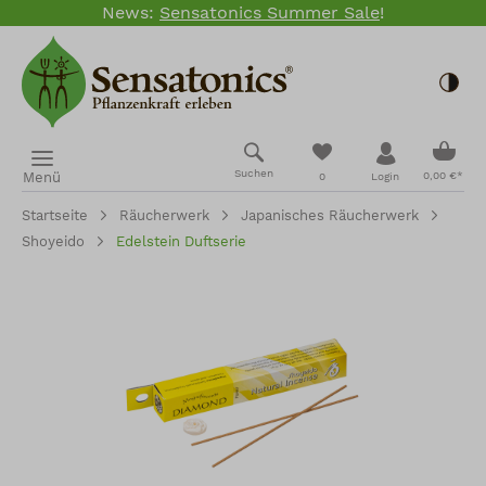
News:
Sensatonics Summer Sale
!
Zum Hauptinhalt springen
Togg
Ware
Du hast 0 Produkte
Suchen
Menü
0,00 €*
0
Login
Startseite
Räucherwerk
Japanisches Räucherwerk
Shoyeido
Edelstein Duftserie
Bildergalerie überspringen