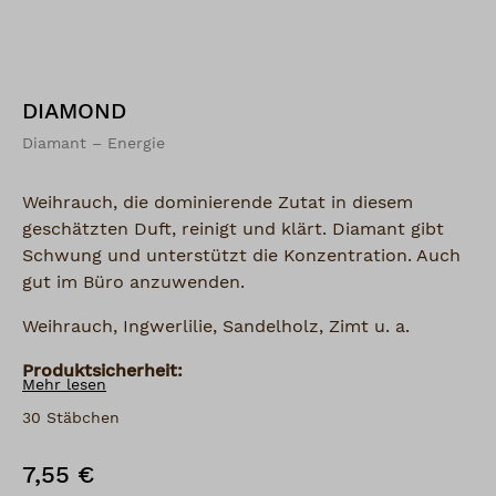
DIAMOND
Diamant – Energie
Weihrauch, die dominierende Zutat in diesem
geschätzten Duft, reinigt und klärt. Diamant gibt
Schwung und unterstützt die Konzentration. Auch
gut im Büro anzuwenden.
Weihrauch, Ingwerlilie, Sandelholz, Zimt u. a.
Produktsicherheit:
Mehr lesen
Importiert durch:
30 Stäbchen
Räucherduft von Shoyeido
Cornelia Schütt - Kaïnata
7,55 €
Regulärer Preis:
Hohenzollernring 26