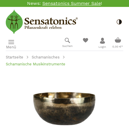
News:
Sensatonics Summer Sale
!
Zum Hauptinhalt springen
Togg
Ware
Suchen
Menü
0,00 €*
Login
Startseite
Schamanisches
Schamanische Musikinstrumente
Bildergalerie überspringen