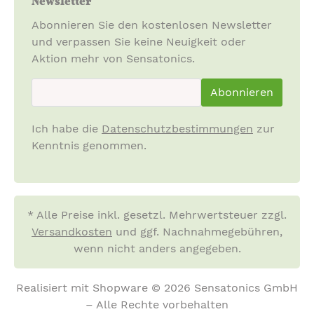
Newsletter
Kinder bitte beaufsichtigen. Vorsicht vor
Verschlucken von Kleinteilen, Strangulation,
Abonnieren Sie den kostenlosen Newsletter
Materialallergien, scharfen Kanten und Spitzen!
und verpassen Sie keine Neuigkeit oder
Ausschließlich zur Klangerzeugung verwenden.
Aktion mehr von Sensatonics.
Keine Haftung bei unsachgemäßem Gebrauch.
newsletter.newsletterInput
Abonnieren
Pflege:
Starke Temperaturschwankungen, Feuchtigkeit und
Ich habe die
Datenschutzbestimmungen
zur
direktes Sonnenlicht können die Lebensdauer
Kenntnis genommen.
beeinträchtigen. Bitte bei ausgewogener
Luftfeuchtigkeit lagern, um Materialveränderungen,
Schimmel und Korrosion verhindern.
Verschmutzungen mit einem nebelfeuchten Tuch
entfernen. Nach Reinigung und jedem Gebrauch
* Alle Preise inkl. gesetzl. Mehrwertsteuer zzgl.
trocknen.
Versandkosten
und ggf. Nachnahmegebühren,
wenn nicht anders angegeben.
Entsorgung:
Bitte bei der Abfallentsorgungsstelle vor Ort über
Realisiert mit Shopware © 2026 Sensatonics GmbH
die umweltgerechte Entsorgung informieren!
– Alle Rechte vorbehalten