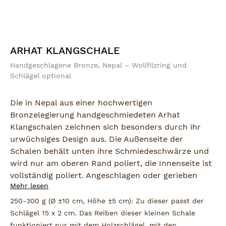
ARHAT KLANGSCHALE
Handgeschlagene Bronze, Nepal – Wollfilzring und
Schlägel optional
Die in Nepal aus einer hochwertigen
Bronzelegierung handgeschmiedeten Arhat
Klangschalen zeichnen sich besonders durch ihr
urwüchsiges Design aus. Die Außenseite der
Schalen behält unten ihre Schmiedeschwärze und
wird nur am oberen Rand poliert, die Innenseite ist
vollständig poliert. Angeschlagen oder gerieben
Mehr lesen
erzeugen die Schalen einen lang anhaltenden,
obertonreichen und feinen Klang. Daher sind die
250-300 g (Ø ±10 cm, Höhe ±5 cm): Zu dieser passt der
Schalen bestens für Meditation und Therapie
Schlägel 15 x 2 cm. Das Reiben dieser kleinen Schale
geeignet.
funktioniert nur mit dem Holzschlägel, mit den