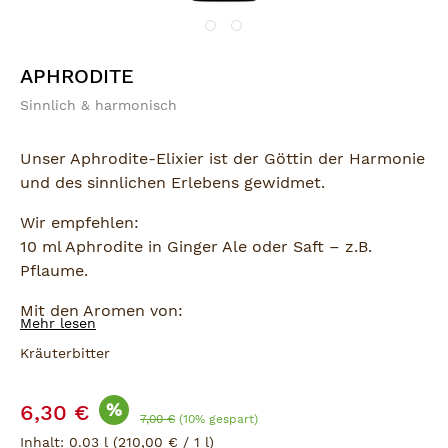
APHRODITE
Sinnlich & harmonisch
Unser Aphrodite-Elixier ist der Göttin der Harmonie
und des sinnlichen Erlebens gewidmet.
Wir empfehlen:
10 ml Aphrodite in Ginger Ale oder Saft – z.B.
Pflaume.
Mit den Aromen von:
Mehr lesen
Damiana, Colanuss und Kardamom.
Kräuterbitter
Verkaufspreis:
%
6,30 €
Regulärer Preis:
7,00 €
(10% gespart)
Inhalt:
0.03 l
(210,00 € / 1 l)