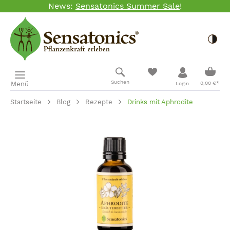
News:
Sensatonics Summer Sale
!
Zum Hauptinhalt springen
Togg
Ware
Suchen
Menü
0,00 €*
Login
Startseite
Blog
Rezepte
Drinks mit Aphrodite
Bildergalerie überspringen