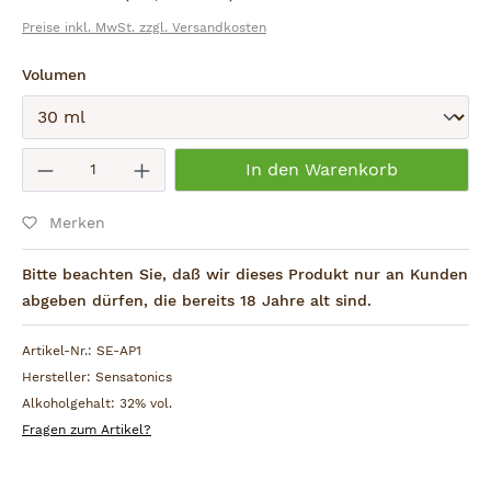
Preise inkl. MwSt. zzgl. Versandkosten
auswählen
Volumen
Absenden
Produkt Anzahl: Gib den gewünschten W
In den Warenkorb
Merken
Bitte beachten Sie, daß wir dieses Produkt nur an Kunden
abgeben dürfen, die bereits 18 Jahre alt sind.
Artikel-Nr.:
SE-AP1
Hersteller:
Sensatonics
Alkoholgehalt:
32% vol.
Fragen zum Artikel?