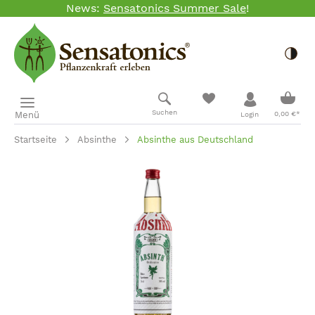
News:
Sensatonics Summer Sale
!
Zum Hauptinhalt springen
Togg
Ware
Suchen
Menü
0,00 €*
Login
Startseite
Absinthe
Absinthe aus Deutschland
Bildergalerie überspringen