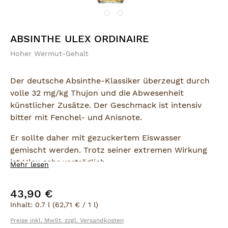
ABSINTHE ULEX ORDINAIRE
Hoher Wermut-Gehalt
Der deutsche Absinthe-Klassiker überzeugt durch
volle 32 mg/kg Thujon und die Abwesenheit
künstlicher Zusätze. Der Geschmack ist intensiv
bitter mit Fenchel- und Anisnote.
Er sollte daher mit gezuckertem Eiswasser
gemischt werden. Trotz seiner extremen Wirkung
ist Ulex sehr verträglich.
Mehr lesen
43,90 €
Regulärer Preis:
Inhalt:
0.7 l
(62,71 € / 1 l)
Preise inkl. MwSt. zzgl. Versandkosten