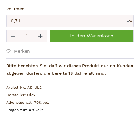
auswählen
Volumen
Absenden
Produkt Anzahl: Gib den gewünschten W
In den Warenkorb
Merken
Bitte beachten Sie, daß wir dieses Produkt nur an Kunden
abgeben dürfen, die bereits 18 Jahre alt sind.
Artikel-Nr.:
AB-UL2
Hersteller:
Ulex
Alkoholgehalt:
70% vol.
Fragen zum Artikel?