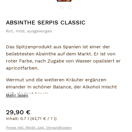
ABSINTHE SERPIS CLASSIC
Rot, mild, ausgewogen
Das Spitzenprodukt aus Spanien ist einer der
beliebtesten Absinthe auf dem Markt. Er ist von
roter Farbe, nach Zugabe von Wasser opalisiert er
apricotfarben.
Wermut und die weiteren Kräuter ergänzen
einander in schöner Balance, der Alkohol mischt
sich elegant hinein.
Mehr lesen
So ist das Aroma fein, rund und von besonderer
29,90 €
Regulärer Preis:
Komplexität. Ein edler, hochthujoniger Absinth.
Inhalt:
0.7 l
(42,71 € / 1 l)
SERPIS ABSINTH ist ein Traditions-Absinth aus
Preise inkl. MwSt. zzgl. Versandkosten
Spanien. Seine Wurzeln liegen im 19. Jahrhundert.