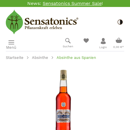
News:
Sensatonics Summer Sale
!
Zum Hauptinhalt springen
Togg
Ware
Suchen
Menü
0,00 €*
Login
Startseite
Absinthe
Absinthe aus Spanien
Bildergalerie überspringen