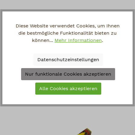
Diese Website verwendet Cookies, um Ihnen
die bestmögliche Funktionalität bieten zu
können...
Mehr Informationen
.
Datenschutzeinstellungen
Nur funktionale Cookies akzeptieren
SAMANTABHADRA INCENSE
Für Harmonie und Hingabe
Alle Cookies akzeptieren
7,90 €*