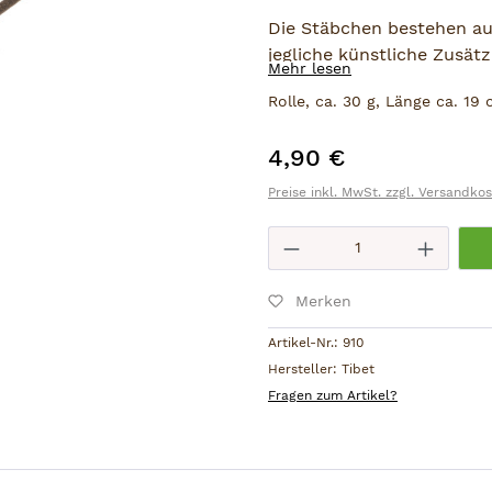
Die Stäbchen bestehen au
jegliche künstliche Zusätz
Mehr lesen
Rolle, ca. 30 g, Länge ca. 19
4,90 €
Regulärer Preis:
Preise inkl. MwSt. zzgl. Versandko
Produkt Anzahl: 
Merken
Artikel-Nr.:
910
Hersteller:
Tibet
Fragen zum Artikel?