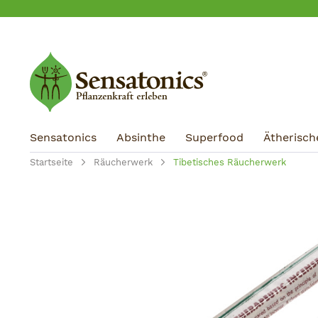
m Hauptinhalt springen
Zur Suche springen
Zur Hauptnavigation springen
Sensatonics
Absinthe
Superfood
Ätherisch
Startseite
Räucherwerk
Tibetisches Räucherwerk
Bildergalerie überspringen