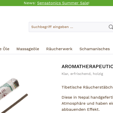
News:
Sensatonics Summer Sale
!
e Öle
Massageöle
Räucherwerk
Schamanisches
AROMATHERAPEUTIC
Klar, erfrischend, holzig
Tibetische Räucherstäbc
Diese in Nepal handgefert
Atmosphäre und haben ei
abbauenden Effekt.