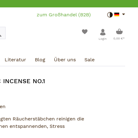
zum Großhandel (B2B)
Toggle dar
Warenko
0,00 €*
Login
Literatur
Blog
Über uns
Sale
 INCENSE NO.1
hen
igten Räucherstäbchen reinigen die
nen entspannenden, Stress