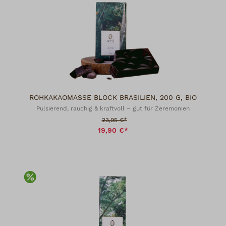
ROHKAKAOMASSE BLOCK BRASILIEN, 200 G, BIO
Pulsierend, rauchig & kraftvoll – gut für Zeremonien
Verkaufspreis:
23,95 €*
19,90 €*
Rabatt