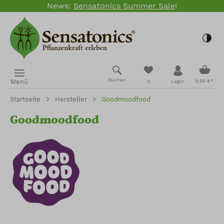
News:
Sensatonics Summer Sale
!
Zum Hauptinhalt springen
Togg
Ware
Du hast 0 Produkte
Suchen
Menü
0,00 €*
0
Login
Startseite
Hersteller
Goodmoodfood
Goodmoodfood