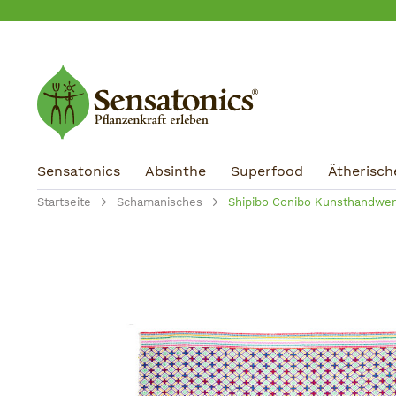
m Hauptinhalt springen
Zur Suche springen
Zur Hauptnavigation springen
Sensatonics
Absinthe
Superfood
Ätherisch
Startseite
Schamanisches
Shipibo Conibo Kunsthandwer
Bildergalerie überspringen