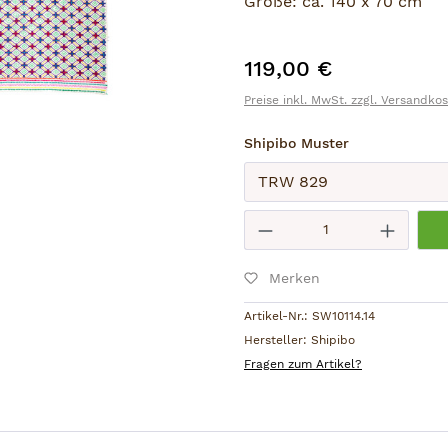
Größe: ca. 140 x 70 cm
119,00 €
Regulärer Preis:
Preise inkl. MwSt. zzgl. Versandko
auswählen
Shipibo Muster
Absenden
Produkt Anzahl: 
Merken
Artikel-Nr.:
SW10114.14
Hersteller:
Shipibo
Fragen zum Artikel?