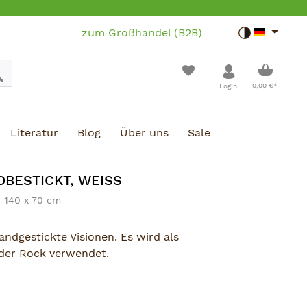
zum Großhandel (B2B)
Toggle dar
Warenko
0,00 €*
Login
Literatur
Blog
Über uns
Sale
BESTICKT, WEISS
 140 x 70 cm
ndgestickte Visionen. Es wird als
der Rock verwendet.