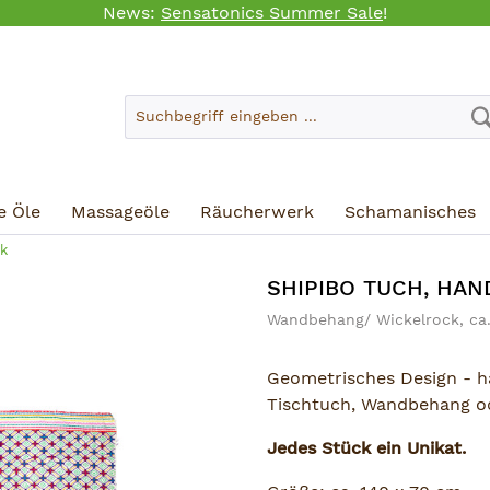
News:
Sensatonics Summer Sale
!
e Öle
Massageöle
Räucherwerk
Schamanisches
k
SHIPIBO TUCH, HAND
Wandbehang/ Wickelrock, ca.
Geometrisches Design - ha
Tischtuch, Wandbehang o
Jedes Stück ein Unikat.