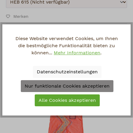
Absenden
Merken
Artikel-Nr.:
SW10110.1M.4
Hersteller:
Shipibo
Diese Website verwendet Cookies, um Ihnen
Fragen zum Artikel?
die bestmögliche Funktionalität bieten zu
können...
Mehr Informationen
.
Datenschutzeinstellungen
Zuletzt angesehen
Nur funktionale Cookies akzeptieren
Alle Cookies akzeptieren