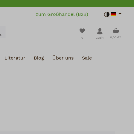
zum Großhandel (B2B)
Toggle dar
Warenko
Du hast 0 Produkte a
0,00 €*
0
Login
Literatur
Blog
Über uns
Sale