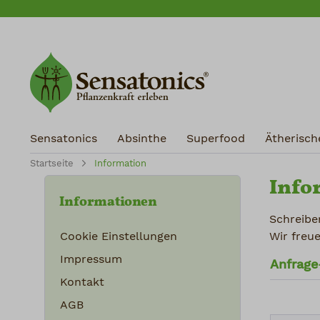
m Hauptinhalt springen
Zur Suche springen
Zur Hauptnavigation springen
Sensatonics
Absinthe
Superfood
Ätherisch
Startseite
Information
Info
Informationen
Schreibe
Cookie Einstellungen
Wir freu
Impressum
Anfrage
Kontakt
AGB