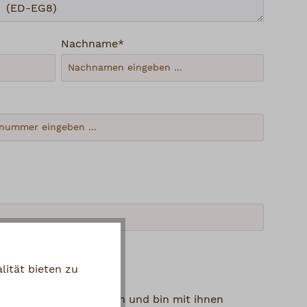
Nachname*
ität bieten zu
en und die
AGB
gelesen und bin mit ihnen