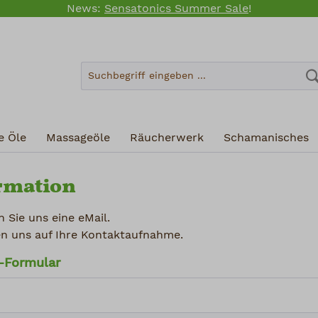
News:
Sensatonics Summer Sale
!
e Öle
Massageöle
Räucherwerk
Schamanisches
rmation
n Sie uns eine eMail.
en uns auf Ihre Kontaktaufnahme.
-Formular