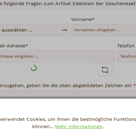
Vorname*
ail-Adresse*
Telefon
Loading...
rzugehen, geben Sie die oben abgebildeten Zeichen ein
*
 verwendet Cookies, um Ihnen die bestmögliche Funktional
hutz
können...
Mehr Informationen
.
abe die
Datenschutzbestimmungen
zur Kenntnis genomm