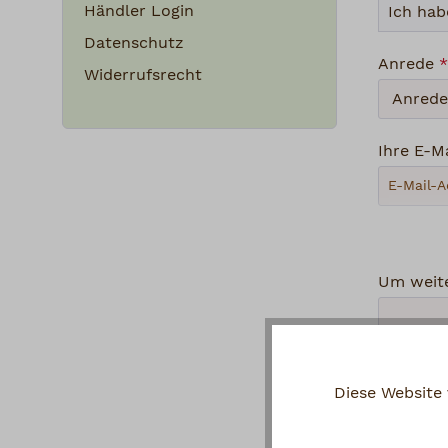
Händler Login
Datenschutz
Anrede
*
Widerrufsrecht
Ihre E-M
Um weite
Diese Website
Datensc
Ich h