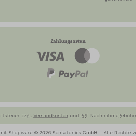
Zahlungsarten
ertsteuer zzgl.
Versandkosten
und ggf. Nachnahmegebühre
t mit Shopware © 2026 Sensatonics GmbH – Alle Rechte v