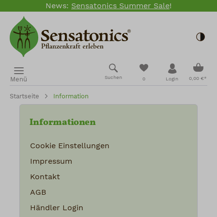
News:
Sensatonics Summer Sale
!
Zum Hauptinhalt springen
Togg
Ware
Du hast 0 Produkte
Suchen
Menü
0,00 €*
0
Login
Startseite
Information
Informationen
Cookie Einstellungen
Impressum
Kontakt
AGB
Händler Login