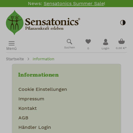
News:
Sensatonics Summer Sale
!
Zum Hauptinhalt springen
Togg
Ware
Du hast 0 Produkte
Suchen
Menü
0,00 €*
0
Login
Startseite
Information
Informationen
Cookie Einstellungen
Impressum
Kontakt
AGB
Händler Login