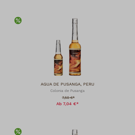
Rabatt
AGUA DE PUSANGA, PERU
Colonia de Pusanga
Verkaufspreis:
7,50 €*
Ab 7,04 €*
Rabatt