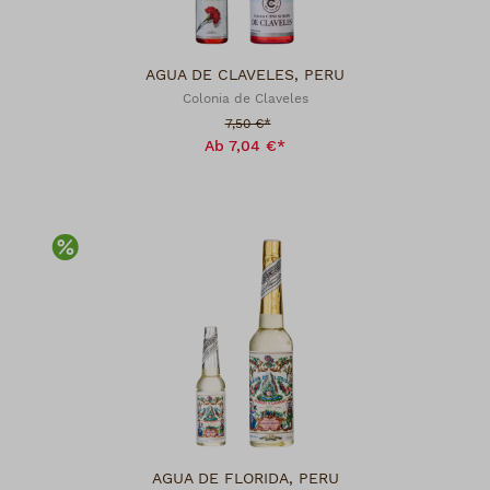
AGUA DE CLAVELES, PERU
Colonia de Claveles
Verkaufspreis:
7,50 €*
Ab 7,04 €*
Rabatt
AGUA DE FLORIDA, PERU