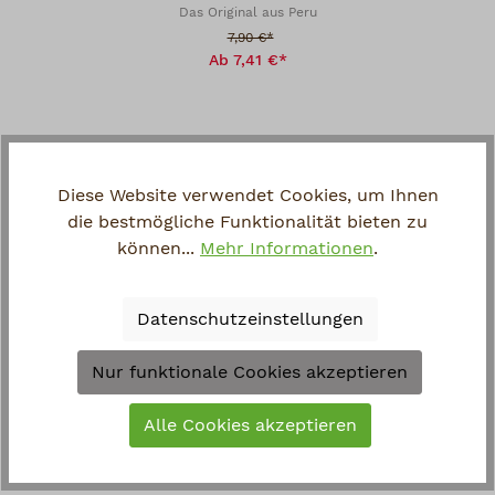
Das Original aus Peru
Verkaufspreis:
7,90 €*
Ab 7,41 €*
Rabatt
Diese Website verwendet Cookies, um Ihnen
die bestmögliche Funktionalität bieten zu
können...
Mehr Informationen
.
Datenschutzeinstellungen
Nur funktionale Cookies akzeptieren
AGUA DE KANANGA, PERU
Colonia de Kananga
Alle Cookies akzeptieren
Verkaufspreis:
7,50 €*
Ab 7,04 €*