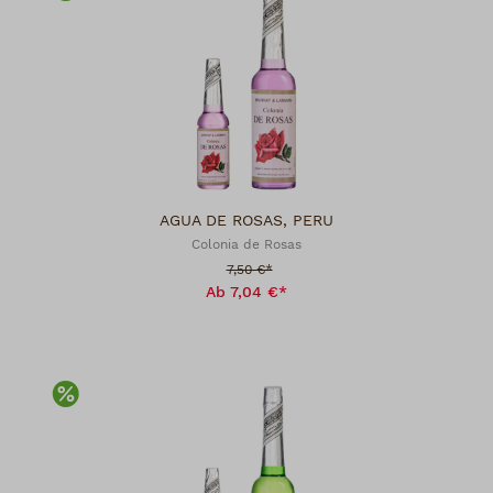
AGUA DE ROSAS, PERU
Colonia de Rosas
Verkaufspreis:
7,50 €*
Ab 7,04 €*
Rabatt