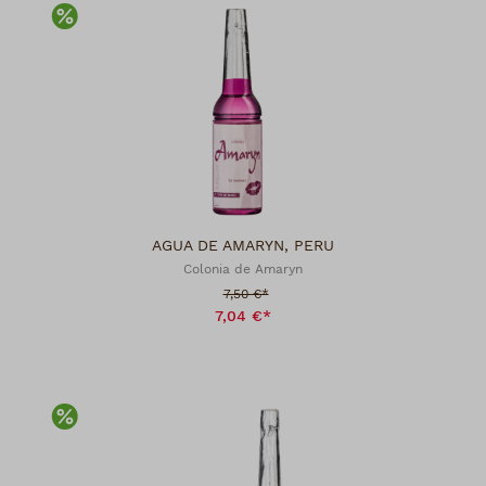
Rabatt
AGUA DE AMARYN, PERU
Colonia de Amaryn
Verkaufspreis:
7,50 €*
7,04 €*
Rabatt