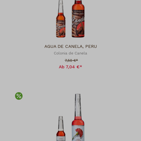
AGUA DE CANELA, PERU
Colonia de Canela
Verkaufspreis:
7,50 €*
Ab 7,04 €*
Rabatt