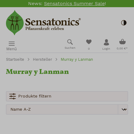
News:
Sensatonics Summer Sale
!
Zum Hauptinhalt springen
Togg
Ware
Du hast 0 Produkte
Suchen
Menü
0,00 €*
0
Login
Startseite
Hersteller
Murray y Lanman
Murray y Lanman
Produkte filtern