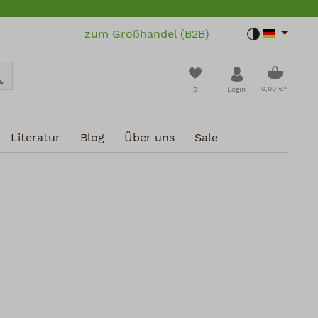
zum Großhandel (B2B)
Toggle dar
Warenko
Du hast 0 Produkte a
0,00 €*
0
Login
Literatur
Blog
Über uns
Sale