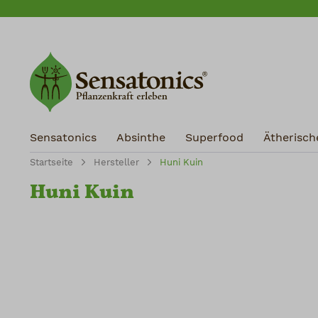
m Hauptinhalt springen
Zur Suche springen
Zur Hauptnavigation springen
Sensatonics
Absinthe
Superfood
Ätherisch
Startseite
Hersteller
Huni Kuin
Huni Kuin