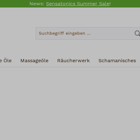
News:
Sensatonics Summer Sale
!
e Öle
Massageöle
Räucherwerk
Schamanisches