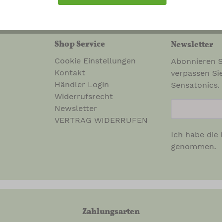
Shop Service
Newsletter
Cookie Einstellungen
Abonnieren S
Kontakt
verpassen Si
Händler Login
Sensatonics.
Widerrufsrecht
newsletter.n
Newsletter
VERTRAG WIDERRUFEN
Ich habe die
genommen.
Zahlungsarten