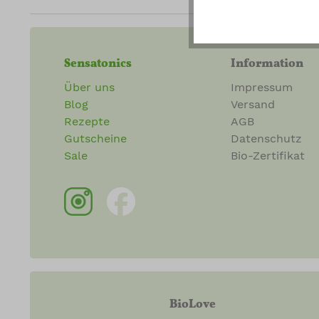
Sensatonics
Information
Über uns
Impressum
Blog
Versand
Rezepte
AGB
Gutscheine
Datenschutz
Sale
Bio-Zertifikat
BioLove