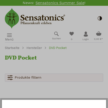
News:
Sensatonics Summer Sale
!
Zum Hauptinhalt springen
Togg
Ware
Du hast 0 Produkte
Suchen
Menü
0,00 €*
0
Login
Startseite
Hersteller
DVD Pocket
DVD Pocket
Produkte filtern