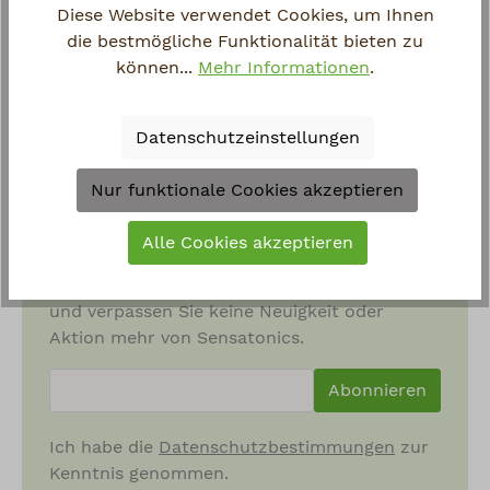
Diese Website verwendet Cookies, um Ihnen
die bestmögliche Funktionalität bieten zu
Sensatonics
können...
Mehr Informationen
.
Information
Datenschutzeinstellungen
Shop Service
Nur funktionale Cookies akzeptieren
Alle Cookies akzeptieren
Newsletter
Abonnieren Sie den kostenlosen Newsletter
und verpassen Sie keine Neuigkeit oder
Aktion mehr von Sensatonics.
newsletter.newsletterInput
Abonnieren
Ich habe die
Datenschutzbestimmungen
zur
Kenntnis genommen.