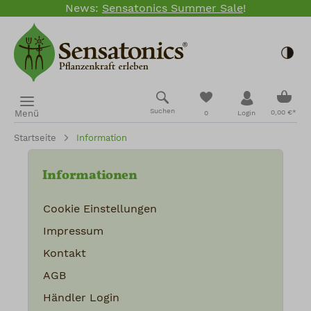
News:
Sensatonics Summer Sale
!
Zum Hauptinhalt springen
Togg
Ware
Du hast 0 Produkte
Suchen
Menü
0,00 €*
0
Login
Startseite
Information
Informationen
Cookie Einstellungen
Impressum
Kontakt
AGB
Händler Login