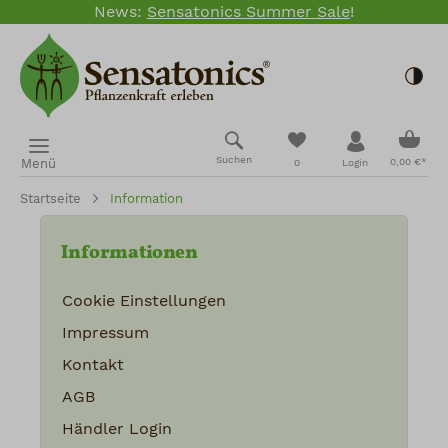
News:
Sensatonics Summer Sale
!
Zum Hauptinhalt springen
Togg
Ware
Du hast 0 Produkte
Suchen
Menü
0,00 €*
0
Login
Startseite
Information
Informationen
Cookie Einstellungen
Impressum
Kontakt
AGB
Händler Login