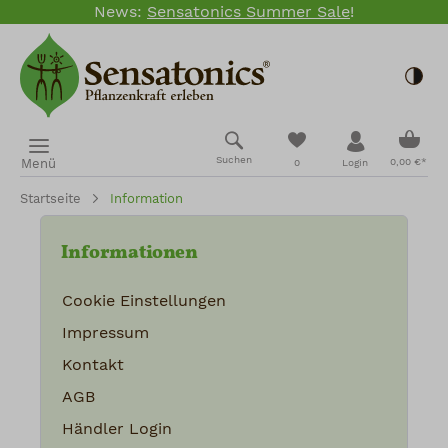
News:
Sensatonics Summer Sale
!
Zum Hauptinhalt springen
Togg
Ware
Du hast 0 Produkte
Suchen
Menü
0,00 €*
0
Login
Startseite
Information
Informationen
Cookie Einstellungen
Impressum
Kontakt
AGB
Händler Login