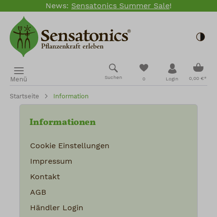
News:
Sensatonics Summer Sale
!
Zum Hauptinhalt springen
Togg
Ware
Du hast 0 Produkte
Suchen
Menü
0,00 €*
0
Login
Startseite
Information
Informationen
Cookie Einstellungen
Impressum
Kontakt
AGB
Händler Login