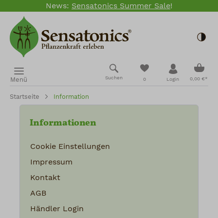
News:
Sensatonics Summer Sale
!
Zum Hauptinhalt springen
Togg
Ware
Du hast 0 Produkte
Suchen
Menü
0,00 €*
0
Login
Startseite
Information
Informationen
Cookie Einstellungen
Impressum
Kontakt
AGB
Händler Login