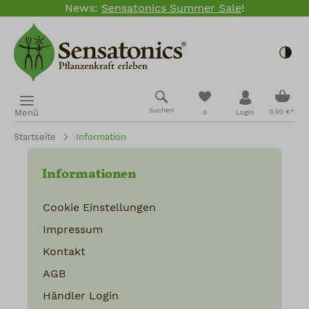
News:
Sensatonics Summer Sale
!
Zum Hauptinhalt springen
Togg
Ware
Du hast 0 Produkte
Suchen
Menü
0,00 €*
0
Login
Startseite
Information
Informationen
Cookie Einstellungen
Impressum
Kontakt
AGB
Händler Login